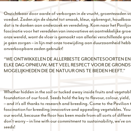
Onzichtbaar door aarde of verborgen in de vrucht, groentezaden v
voedsel. Zaden zijn de sleutel tot smaak, kleur, opbrengst, houdbaarh
dat is te danken aan onderzoek en veredeling. Kom naar het Paviljo
fascinatie voor het veredelen van innovatieve en aantrekkelijke groente
onze wereld, want de vloer is gemaakt van allerlei verschillende 
je geen zorgen – in lijn met onze toewijding aan duurzaamheid hebb
onverkoopbare zaden gebruikt!
“WE ONTWIKKELEN DE ALLERBESTE GROENTESOORTEN E
ELKE DAG OPNIEUW, MET VEEL RESPECT VOOR DE GROND
MOGELIJKHEDEN DIE DE NATUUR ONS TE BIEDEN HEEFT.”
Whether hidden in the soil or tucked away inside fruits and vegetabl
foundation of our food. Seeds hold the key to flavour, colour, yield, 
– and it’s all thanks to research and breeding. Come to the Pavilion 
fascination for breeding innovative and appealing vegetables. You c
our world, because the floor has been made from all sorts of differe
don’t worry – in line with our commitment to sustainability, we’ve o
seeds!