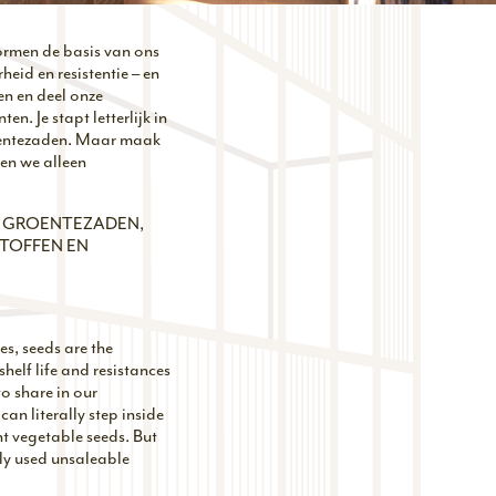
ormen de basis van ons
eid en resistentie – en
en en deel onze
n. Je stapt letterlijk in
groentezaden. Maar maak
en we alleen
N GROENTEZADEN,
STOFFEN EN
es, seeds are the
shelf life and resistances
to share in our
an literally step inside
nt vegetable seeds. But
nly used unsaleable